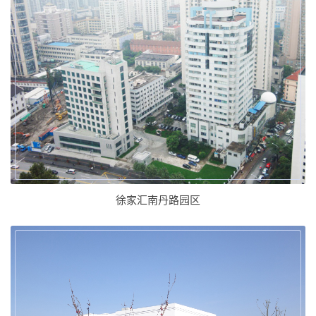
徐家汇南丹路园区