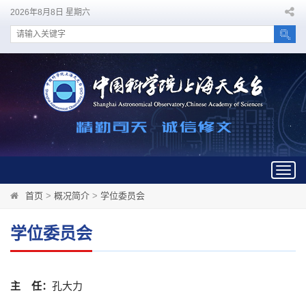
2026年8月8日 星期六
Togg
navig
首页
>
概况简介
>
学位委员会
学位委员会
主 任：
孔大力