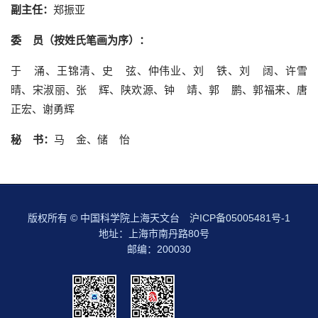
副主任：
郑振亚
委 员（按姓氏笔画为序）：
于 涌、王锦清、史 弦、仲伟业、刘 铁、刘 阔、许雪
晴、宋淑丽、张 辉、陕欢源、钟 靖、郭 鹏、郭福来、唐
正宏、谢勇辉
秘 书：
马 金、储 怡
版权所有 © 中国科学院上海天文台
沪ICP备05005481号-1
地址：上海市南丹路80号
邮编：200030