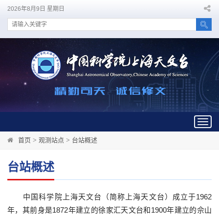
2026年8月9日 星期日
Togg
navig
首页
>
观测站点
>
台站概述
台站概述
中国科学院上海天文台（
简
称上海天文台）成立于
1962
年，其前身是
1872
年建立的徐家
汇
天文台和
1900
年建立的佘山