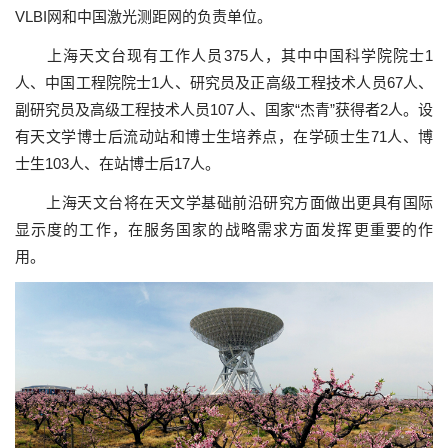
VLBI
网和中国激光
测
距网的
负责单
位。
上海天文台现有工作人员375人，其中中国科学院院士1
人、中国工程院院士1人、研究员及正高级工程技术人员67人、
副研究员及高级工程技术人员107人、国家“杰青”获得者2人。设
有天文学博士后流动站和博士生培养点，在学硕士生71人、博
士生103人、在站博士后17人。
上海天文台将在天文学基
础
前沿研究方面做出更具有国
际
显
示度的工作，在服
务
国家的
战
略需求方面
发挥
更重要的作
用。