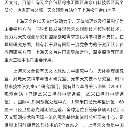
天文台。目前上海天文台包括徐家汇园区和佘山科技园区两个
部分，徐家汇为总部。天文
观测
台站位于上海松江佘山地区。
上海天文台以天文地球
动
力学、天体物理以及行星科学
为
主要学科方向，同
时积
极
发
展
现
代天文
观测
技
术
和
时频
技
术
，
努力
为
天文
观测
研究和国家
战
略需求提供科学和技
术
支持。在
基
础
研究方面，
拥
有若干具有国
际
一流
竞
争力的研究
团队
；在
应
用研究方面，上海天文台在国家
导
航定位、深空探
测
等国家
重大工程中
发挥
重要作用。
上海天文台
设
有天文地球
动
力学研究中心、天体物理研究
室、射电天文科学与技术研究室、光学天文技
术
研究室、
时间
频
率技
术
研究室
5
个研究部
门
。
拥
有甚
长
基
线
干涉
测
量（
VLBI
）
观测
台站（已建
25
米口径射
电
望
远镜
，
65
米口径射
电
望
远
镜
）、国
际
VLBI
网数据
处
理中心、
1.56
米口径光学望
远镜
、
60
厘米口径
卫
星激光
测
距望
远镜
、全球定位系
统
等多
项现
代空
间
天文
观测
技
术
和国
际
一流的
观测
基地和
资
料分析研究中心，是
世界上同
时拥
有
这
些技
术
的
7
个台站之一。上海天文台是中国