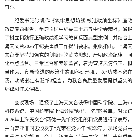
奋斗。
纪委书记张帆作《筑牢思想防线 校准政绩坐标》廉政
教育专题报告，学习贯彻中纪委二十届五中全会精神，通报
了树立和践行正确政绩观学习教育反面典型案例，并结合上
海天文台
2026
年纪委重点工作提出要求。张帆指出，上海天
文台要坚持加强党的创新理论武装思想，严明政治纪律，强
化重点监督、日常监督和专项监督，着力营造风清气正、担
当作为、创新奋进的政治生态和科研环境，以“功成不必在
我，功成必定有我”的担当，为我台高质量发展提供坚实的
纪律和作风保障。
会议现场，通报了上海天文台获得中国科学院、上海市
科技系统、中国科学院上海分院“两优一先”的名单，对获得
2026
年上海天文台“两优一先”的党组织和党员进行了表彰，
并向曹亚非同志颁发了“光荣在党
50
年”纪念章。现场党员共
同重温入党誓词。会上，还宣布了新一届党（总）支部委员