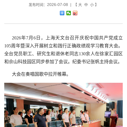
2026-07-08
发布时间：
| 【
大
中
小
】
2026
年
7
月
6
日，上海天文台召开庆祝中国共产党成立
105
周年暨深入开展树立和践行正确政绩观学习教育大会。
全台党员职工、研究生和退休老同志
130
余人在徐家汇园区
和佘山科技园区同步参加了会议。纪委书记张帆主持会议。
大会在奏唱国歌中拉开帷幕。