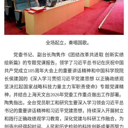
全场起立，奏唱国歌。
党委书记、副台长陶隽作《团结改革共进取 创新实绩
绘新篇》的专题党课报告，领学了习近平总书记在庆祝中国
共产党成立
105
周年大会上的重要讲话精神和中国科学院院
长侯建国的《深入学习贯彻习近平党建思想 以正确政绩观
坚决扛起国家战略科技力量主力军职责使命》专题党课精
神，并结合上海天文台
2026
年党委工作重点做出工作部署。
陶隽指出，全台党员职工和研究生要深入学习领会习近平总
书记的重要讲话精神和习近平党建思想，持续深入开展树立
和践行正确政绩观学习教育，深化党建与科研工作融合，为
创造出经得起时间、人民和历史检验的科技创新成果而努力