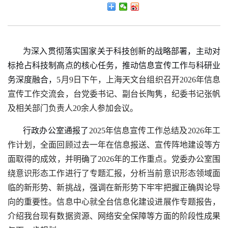
为深入贯彻落实国家关于科技创新的战略部署，主动对
标抢占科技制高点的核心任务，推动信息宣传工作与科研业
务深度融合，
5
月
9
日下午，上海天文台组织召开
2026
年信息
宣传工作交流会，台党委书记、副台长陶隽，纪委书记张帆
及相关部门负责人
20
余人参加会议。
行政办公室通报了
2025
年信息宣传工作总结及
2026
年工
作计划，全面回顾过去一年在信息报送、宣传阵地建设等方
面取得的成效，并明确了
2026
年的工作重点。党委办公室围
绕意识形态工作进行了专题汇报，分析当前意识形态领域面
临的新形势、新挑战，强调在新形势下牢牢把握正确舆论导
向的重要性。信息中心就全台信息化建设进展作专题报告，
介绍我台现有数据资源、网络安全保障等方面的阶段性成果