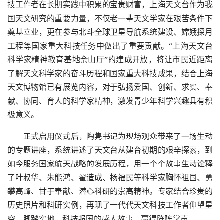
技工作者在长期实践中积累的宝贵财富，上海天文台作为我
国天文研究的重要力量，不仅老一辈天文学家在艰苦条件下
奠基立业，更在参与北斗全球卫星导航系统建设、嫦娥探月
工程等国家重大科技任务中做出了重要贡献。“上海天文台
科学家精神教育基地佘山厅”的建成开放，将让市民近距离
了解天文科学家的奋斗历程和国家重大科技成果，结合上海
天文博物馆已有展览内容，对于弘扬爱国、创新、求实、奉
献、协同、育人的科学家精神，激发青少年科学兴趣具有积
极意义。
正式启用仪式后，陶隽书记为现场观众带来了一场生动
的专题讲座，系统讲述了天文台从建台初期的艰辛探索，到
如今服务国家航天战略的发展历程，用一个个故事生动诠释
了叶叔华、朱能鸿、翟造成、杨福民等科学家胸怀祖国、勇
攀高峰、甘于奉献、潜心科研的崇高精神。专家结合珍贵的
历史照片和科研实例，再现了一代代天文科技工作者仰望星
空、脚踏实地、科技报国的感人故事，赢得阵阵掌声。