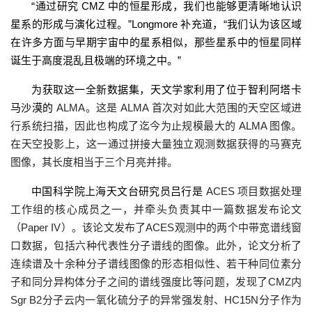
“通过研究 CMZ 中的恒星形成，我们也能够更清晰地认识
星系的形成与演化过程。”Longmore 补充道，“我们认为该区域
在许多方面与早期宇宙中的星系相似，那些星系中的恒星同样
诞生于高度混乱且极端的环境之中。”
为获取这一全新数据集，天文学家利用了位于智利阿塔卡
马沙漠的
ALMA。这是 ALMA 首次对如此大范围的天空区域进
行系统扫描，因此也构成了迄今为止规模最大的 ALMA 图像。
在天空投影上，这一通过拼接大量独立观测数据获得的马赛克
图像，其长度相当于三个月亮并排。
中国科学院上海天文台研究员吕行是
ACES 项目数据处理
工作组的核心成员之一，并牵头负责其中一篇数据发布论文
（Paper IV）。该论文发布了ACES观测中的两个中带宽谱线窗
口数据，包括六种代表性分子谱线的图像。此外，论文分析了
连续谱及十余种分子谱线图像的形态相似性、若干种同位素分
子和同分异构体分子之间的谱线强度比等问题，发现了CMZ内
Sgr B2分子云内一氧化硫分子的异常强发射、HC15N分子作为