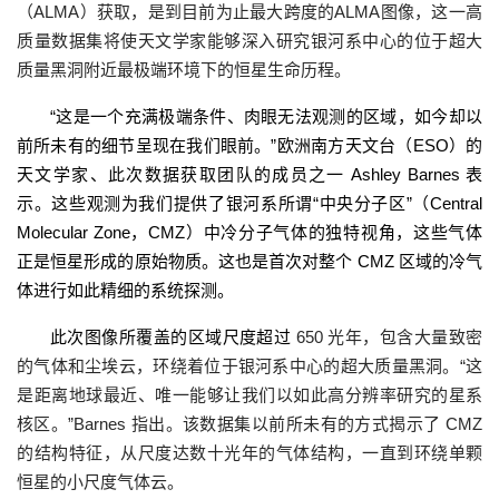
（ALMA）获取，是到目前为止最大跨度的ALMA图像，这一高
质量数据集将使天文学家能够深入研究银河系中心的位于超大
质量黑洞附近最极端环境下的恒星生命历程。
“这是一个充满极端条件、肉眼无法观测的区域，如今却以
前所未有的细节呈现在我们眼前。”欧洲南方天文台（ESO）的
天文学家、此次数据获取团队的成员之一 Ashley Barnes 表
示。这些观测为我们提供了银河系所谓“中央分子区”（Central
Molecular Zone，CMZ）中冷分子气体的独特视角，这些气体
正是恒星形成的原始物质。这也是首次对整个 CMZ 区域的冷气
体进行如此精细的系统探测。
此次图像所覆盖的区域尺度超过
650 光年，包含大量致密
的气体和尘埃云，环绕着位于银河系中心的超大质量黑洞。“这
是距离地球最近、唯一能够让我们以如此高分辨率研究的星系
核区。”Barnes 指出。该数据集以前所未有的方式揭示了 CMZ
的结构特征，从尺度达数十光年的气体结构，一直到环绕单颗
恒星的小尺度气体云。