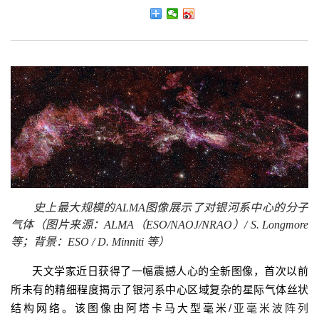
史上最大规模的
ALMA
图像展示了对银河系中心的分子
气体（图片来源：
ALMA
（
ESO/NAOJ/NRAO
）
/ S. Longmore
等；背景：
ESO / D. Minniti
等
）
天文学家近日获得了一幅震撼人心的全新图像，首次以前
所未有的精细程度揭示了银河系中心区域复杂的星际气体丝状
结构网络。该图像由阿塔卡马大型毫米
/亚毫米波阵列