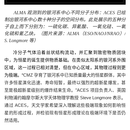
ALMA
观测到的银河系中心不同分子分布：
ACES
已绘
制出银河系中心数十种分子的空间分布。此处展示的五种分
子自上而下分别为：一硫化碳、异氰酸、 一氧化硅、一氧
化硫和氰乙炔。（图片来源：
ALMA
（
ESO/NAOJ/NRAO
）
/
S. Longmore
等
）
冷分子气体沿着丝状结构流动，并汇聚到致密物质团块
中，为恒星的诞生提供物质基础。在类似太阳系的银河系外围
区域，这一过程已相对清楚，但在中心区域，其物理过程则更
为极端。“
CMZ 孕育了银河系中已知质量最大的恒星群体，其中
许多恒星演化迅速、寿命短暂，最终以强烈的超新星爆发，甚
至是极超新星级别的爆炸结束生命。”ACES 项目负责人、英国
利物浦约翰摩尔斯大学天体物理学教授 Steve Longmore 表示。
通过 ACES，天文学家希望深入理解这些极端现象如何影响恒
星的形成过程，并检验现有恒星形成理论在极端环境下是否仍
然适用。