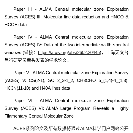
Paper III - ALMA Central molecular zone Exploration
Survey (ACES) III: Molecular line data reduction and HNCO &
HCO+ data
Paper IV - ALMA Central molecular zone Exploration
Survey (ACES) IV: Data of the two intermediate-width spectral
windows (
链接：
https://arxiv.org/abs/2602.20445
)
，上海天文台
吕行研究员牵头发表的学术论文。
Paper V - ALMA Central molecular zone Exploration Survey
(ACES) V: CS(2-1), SO 2_3-1_2, CH3CHO 5_(1,4)-4_(1,3),
HC3N(11-10) and H40A lines data
Paper VI - ALMA Central molecular zone Exploration
Survey (ACES) VI: ALMA Large Program Reveals a Highly
Filamentary Central Molecular Zone
ACES
系列论文及所有数据将通过ALMA科学门户网站公开