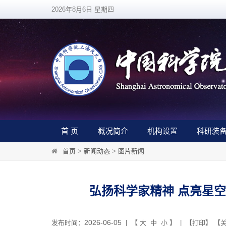
2026年8月6日 星期四
首 页
概况简介
机构设置
科研装
首页
>
新闻动态
>
图片新闻
弘扬科学家精神 点亮星
2026-06-05
发布时间：
| 【
大
中
小
】 | 【
打印
】 【