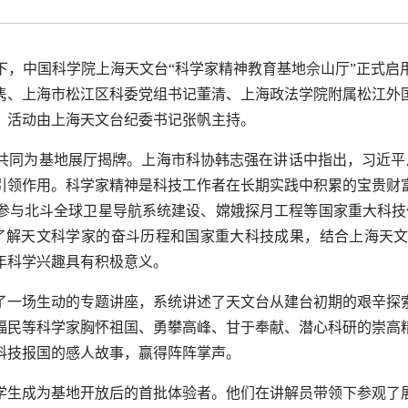
下，中国科学院上海天文台“科学家精神教育基地佘山厅”正式
隽、上海市松江区科委党组书记董清、上海政法学院附属松江外
。活动由上海天文台纪委书记张帆主持。
共同为基地展厅揭牌。上海市科协韩志强在讲话中指出，习近平
引领作用。科学家精神是科技工作者在长期实践中积累的宝贵财
参与北斗全球卫星导航系统建设、嫦娥探月工程等国家重大科技
了解天文科学家的奋斗历程和国家重大科技成果，结合上海天
年科学兴趣具有积极意义。
了一场生动的专题讲座，系统讲述了天文台从建台初期的艰辛探
福民等科学家胸怀祖国、勇攀高峰、甘于奉献、潜心科研的崇高
科技报国的感人故事，赢得阵阵掌声。
学生成为基地开放后的首批体验者。他们在讲解员带领下参观了