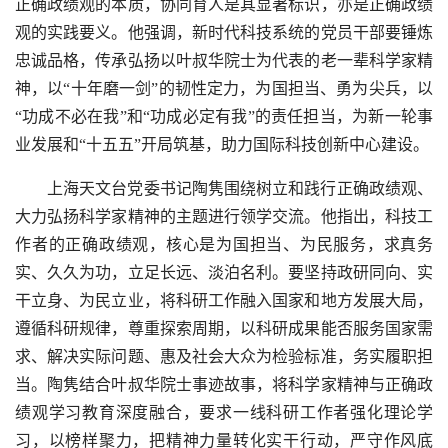
正确政绩观的本质，协同育人是其显著标识，亦是正确政绩
观的实践要义。他强调，新时代科技系统的党员干部要锤炼
忠诚品格，传承弘扬以叶叔华院士为代表的老一辈科学家精
神，以“十年磨一剑”的韧性定力，为国担当、勇为尖兵，以
“功成不必在我”和“功成必定有我”的责任担当，为新一轮事
业发展和“十五五”开局筑基，助力国际科技创新中心建设。
上海天文台党委书记陶隽围绕树立和践行正确政绩观、
大力弘扬科学家精神的主题进行领学交流。他指出，科技工
作者的正确政绩观，核心是为国担当、为民服务，求真务
实、久久为功，立足长远、淡泊名利。要坚持政研同向、实
干立身、为民立业，将科研工作融入国家和地方发展大局，
遵循科研规律，尊重探索周期，以科研成果能否服务国家需
求、解决实际问题、惠及社会大众为检验标准，务实履职担
当。陶隽结合叶叔华院士事迹故事，将科学家精神与正确政
绩观学习教育深度融合，要求一线科研工作者强化理论学
习，以榜样聚力，把精神力量转化实干行动，严守作风底