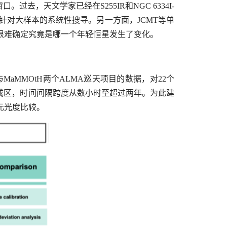
窗口。过去，天文学家已经在
S255IR
和
NGC 6334I-
乏针对大样本的系统性搜寻。另一方面，
JCMT
等单
很难确定究竟是哪一个年轻恒星发生了变化。
与
MaMMOtH
两个
ALMA
巡天项目的数据，对
22
个
成区，时间间隔跨度从数小时至超过两年。为此建
元光度比较。