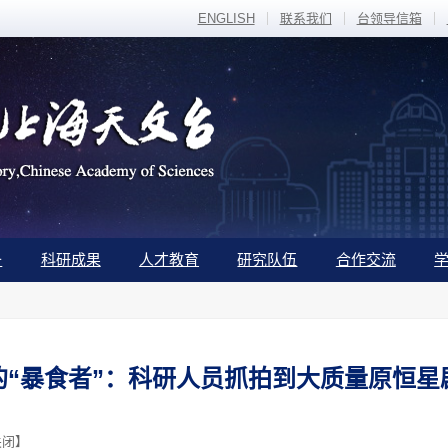
ENGLISH
联系我们
台领导信箱
备
科研成果
人才教育
研究队伍
合作交流
的“暴食者”：科研人员抓拍到大质量原恒星
关闭
】