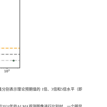
线分别表示理论预期值的
1
倍、
3
倍和
5
倍水平（即
和
2024
年的
ALMA
观测图像进行比较时，一个明显