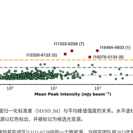
度归一化标准差（
SD/SD_fid
）与平均峰值强度的关系。水平虚
源以红色标出，并被标记为候选光变源。
量恒星形成区
I13111-6228
中的一个致密源。当研究团队将
2023
年