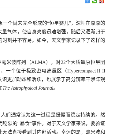
一个尚未完全形成的“恒星婴儿”，深埋在厚厚的
大量气体，使自身亮度迅速增强，随后又逐渐归于
的时刻并不容易。如今，天文学家记录下了这样的
亚毫米波阵列（
ALMA
），对
22
个大质量原恒星团
中，一个位于极致密电离氢区（
Hypercompact H II
认识更加动态和活跃，也展示了高分辨率干涉阵观
在
The Astrophysical Journal
。
，人们通常认为这一过程是缓慢而稳定持续的。然
剧烈的“暴食”事件。对于天文学家来说，要验证
此无法直接看到其内部活动。幸运的是，毫米波和