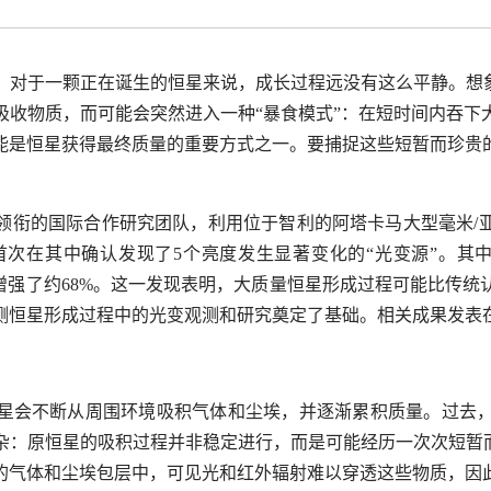
，对于一颗正在诞生的恒星来说，成长过程远没有这么平静。想象
吸收物质，而可能会突然进入一种“暴食模式”：在短时间内吞下
能是恒星获得最终质量的重要方式之一。要捕捉这些短暂而珍贵
领衔的国际合作研究团队，利用位于智利的阿塔卡马大型毫米
/
首次在其中确认发现了
5
个亮度发生显著变化的“光变源”。其
增强了约
68%
。这一发现表明，大质量恒星形成过程可能比传统
测恒星形成过程中的光变观测和研究奠定了基础。相关成果发表
星会不断从周围环境吸积气体和尘埃，并逐渐累积质量。过去
杂：原恒星的吸积过程并非稳定进行，而是可能经历一次次短暂而
的气体和尘埃包层中，可见光和红外辐射难以穿透这些物质，因