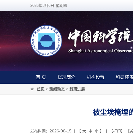
2026年8月6日 星期四
首 页
概况简介
机构设置
科研装
首页
>
新闻动态
>
科研进展
被尘埃掩埋
2026-06-15
发布时间：
| 【
大
中
小
】 | 【
打印
】 【