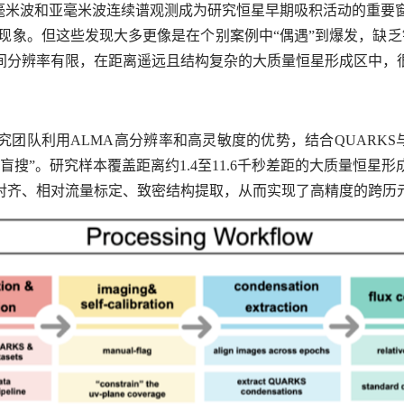
，毫米波和亚毫米波连续谱观测成为研究恒星早期吸积活动的重要
现象。但这些发现大多更像是在个别案例中“偶遇”到爆发，缺
间分辨率有限，在距离遥远且结构复杂的大质量恒星形成区中，
究团队利用
ALMA
高分辨率和高灵敏度的优势，结合
QUARKS
盲搜”。研究样本覆盖距离约
1.4
至
11.6
千秒差距的大质量恒星形
对齐、相对流量标定、致密结构提取，从而实现了高精度的跨历