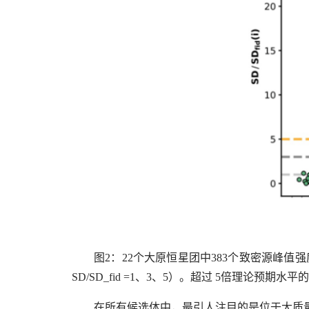
图
2
：
22
个大原恒星团中
383
个致密源峰值强
SD/SD_fid =1
、
3
、
5
）。超过
5
倍理论预期水平的
在所有候选体中，最引人注目的是位于大质