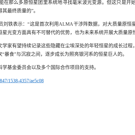
能在那么多原恒星团里系统地寻找毫米波光变源。但这只是开
得其最终质量的”。
员刘铁表示：“这是首次利用
ALMA
干涉阵数据，对大质量原恒
恒星光变方面具有不可替代的优势，也为未来系统开展大质量原
文学家有望持续记录这些隐藏在尘埃深处的年轻恒星的成长过程
“暴食”与沉寂之间，逐步成长为照亮银河系的恒星巨人的。
科学基金委员会以及多个国际合作项目的支持。
0.3847/1538-4357/ae5c08