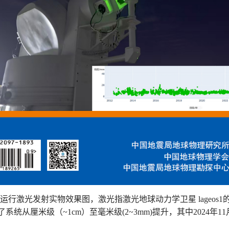
间运行激光发射实物效果图，激光指
激光地球动力学卫星
lageos1
了系统从厘米级（
~1cm
）至毫米级
(2~3mm)
提升，其中
2024
年
11