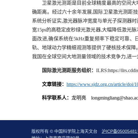
卫星激光测距是目前全球精度最高的空间大
确距离。经过六十余年发展
,
国际卫星激光测距技
系统分析证实
,
激光器脉冲宽度与单光子探测器时
宽
15ps
的高稳定皮秒绿光激光器
,
大幅降低激光脉
面改进
,
确保系统在
5kHz
重复频率下稳定可靠、
轨、地球动力学精细观测等提供了硬核技术保障
我国在全球空间大地测量领域的技术竞争力
,
进一
国际激光测距服务组织：
ILRS:https://ilrs.cd
文章链接：
https://www.sjdz.org.cn/article/doi
科学联系人：
龙明亮
longmingliang@shao.ac
版权所有 © 中国科学院上海天文台
沪ICP备05005481