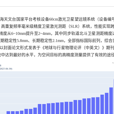
文台国家平台考核设备60cm激光卫星望远镜系统（设备编号1000
 高重复频率毫米级精度卫星激光测距（SLR）系统，性能实现跨
测距精度从6~10mm提升至2~4mm，其中同步轨道北斗卫星测距精
轨道短期稳定性5.8mm、长期稳定性2.1mm，全部指标国际前列，
》以封面论文形式发表于《地球与行星物理论评（中英文）》期
系统中达到最好的水平，为空间目标的高精度测量提供了有效的途