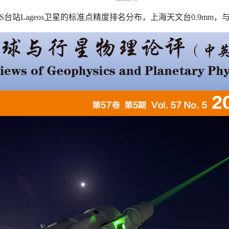
RS台站Lageos卫星的标准点精度排名分布，上海天文台0.9mm，与T