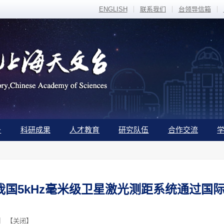
ENGLISH
联系我们
台领导信箱
备
科研成果
人才教育
研究队伍
合作交流
我国5kHz毫米级卫星激光测距系统通过国
】 【
关闭
】