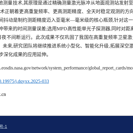
地测量技术
,
其原理是通过精确测量激光脉冲从地面观测站发射
术正朝着更高重复频率、更高测距精度、全天时稳定观测的方
间抖动是制约测距精度迈入亚毫米—毫米级的核心瓶颈
,
针对这一
冲带来的时间测量误差
;
选用
MPD
高性能单光子探测器
,
同时对距
日夜不间断运行。此次成果不仅巩固了我国在高重复频率卫星激
。未来
,
研究团队将继续推进系统小型化、智能化升级
,
拓展深空
步深化成果的应用延伸。
dis.eosdis.nasa.gov/network/system_performance/global_report_cards/
/10.19975/j.dqyxx.2025-033
.cn
号-1