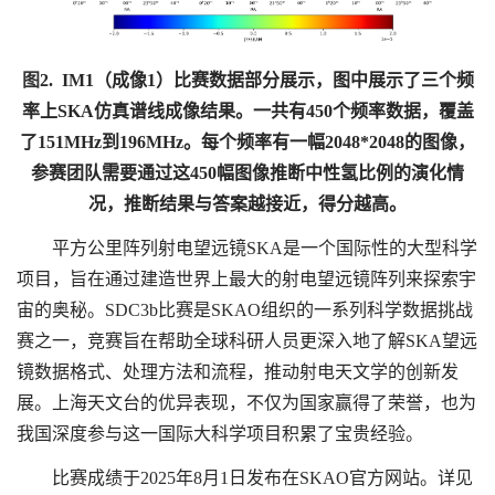
图
2. IM1（成像1）比赛数据部分展示，图中展示了三个频
率上SKA仿真谱线成像结果。一共有450个频率数据，覆盖
了151MHz到196MHz。每个频率有一幅2048*2048的图像，
参赛团队需要通过这450幅图像推断中性氢比例的演化情
况，推断结果与答案越接近，得分越高。
平方公里阵列射电望远镜SKA是一个国际性的大型科学
项目，旨在通过建造世界上最大的射电望远镜阵列来探索宇
宙的奥秘。SDC3b比赛是SKAO组织的一系列科学数据挑战
赛之一，竞赛旨在帮助全球科研人员更深入地了解SKA望远
镜数据格式、处理方法和流程，推动射电天文学的创新发
展。上海天文台的优异表现，不仅为国家赢得了荣誉，也为
我国深度参与这一国际大科学项目积累了宝贵经验。
比赛成绩于2025年8月1日发布在SKAO官方网站。详见