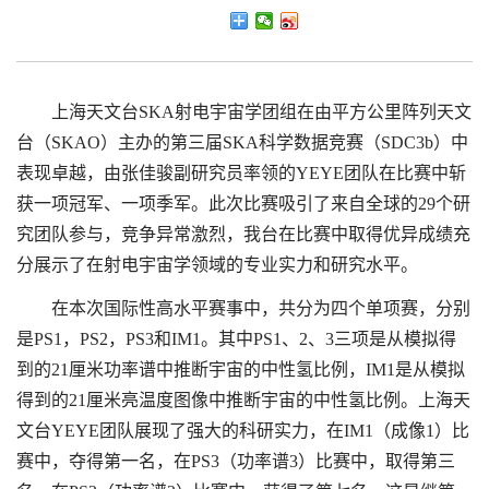
上海天文台SKA射电宇宙学团组在由平方公里阵列天文
台（SKAO）主办的第三届SKA科学数据竞赛（SDC3b）中
表现卓越，由张佳骏副研究员率领的YEYE团队在比赛中斩
获一项冠军、一项季军。此次比赛吸引了来自全球的29个研
究团队参与，竞争异常激烈，我台在比赛中取得优异成绩充
分展示了在射电宇宙学领域的专业实力和研究水平。
在本次国际性高水平赛事中，共分为四个单项赛，分别
是PS1，PS2，PS3和IM1。其中PS1、2、3三项是从模拟得
到的21厘米功率谱中推断宇宙的中性氢比例，IM1是从模拟
得到的21厘米亮温度图像中推断宇宙的中性氢比例。上海天
文台YEYE团队展现了强大的科研实力，在IM1（成像1）比
赛中，夺得第一名，在PS3（功率谱3）比赛中，取得第三