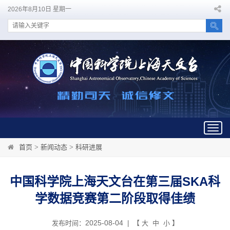
2026年8月10日 星期一
Togg
navig
首页
>
新闻动态
>
科研进展
中国科学院上海天文台在第三届SKA科
学数据竞赛第二阶段取得佳绩
2025-08-04
发布时间：
| 【
大
中
小
】