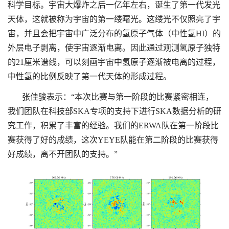
科学目标。宇宙大爆炸之后一亿年左右，诞生了第一代发光
天体，这就被称为宇宙的第一缕曙光。这缕光不仅照亮了宇
宙，并且会把宇宙中广泛分布的氢原子气体（中性氢HI）的
外层电子剥离，使宇宙逐渐电离。因此通过观测氢原子独特
的21厘米谱线，可以刻画宇宙中氢原子逐渐被电离的过程，
中性氢的比例反映了第一代天体的形成过程。
张佳骏表示：“本次比赛与第一阶段的比赛紧密相连，
我们团队在科技部SKA专项的支持下进行SKA数据分析的研
究工作，积累了丰富的经验。我们的ERWA队在第一阶段比
赛获得了好的成绩，这次YEYE队能在第二阶段的比赛获得
好成绩，离不开团队的支持。”