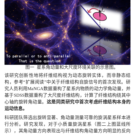
图一 星系角动量和大尺度环境关联的示意图。
该研究创新性地将纤维结构视为动态旋转实体，而非静态结
构，参考“扩展阅读”中关于纤维结构自旋信号的首次发现。研
究人员利用
MaNGA
数据重构了星系内物质的动力学角动量，并
基于
SDSS
数据重构了大尺度纤维结构，计算了纤维结构绕其中
心轴的旋转角动量。
这是同类研究中首次考虑纤维结构本身的
运动信息。
科研团队筛选出旋转显著、角动量测量可靠的旋涡星系样本进
行分析。研究发现，对于小质量旋涡星系（图二上图蓝线所
示），其角动量方向表现出与纤维结构角动量方向明显的反向