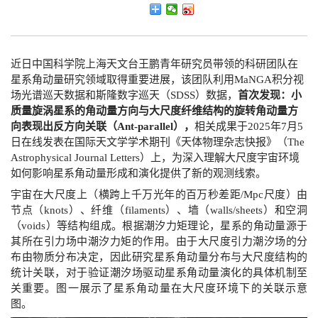
近日中国科学院上海天文台王鹏青年研究员带领的科研团队在
星系角动量研究领域取得重要进展，该团队利用
MaNGA
积分视
场光谱巡天数据和斯隆数字巡天（
SDSS
）数据，
首次发现：小
质量旋涡星系的角动量方向与大尺度纤维结构的旋转角动量方
向表现出反方向关联（
Ant-parallel
），
相关成果于
2025
年
7
月
5
日在线发表在国际天文学学术期刊《天体物理杂志快报》（
The
Astrophysical Journal Letters
）上，为深入理解大尺度宇宙环境
如何影响星系角动量形成和演化提供了新的观测线索。
宇宙在大尺度上（横跨上千万光年的百万秒差距
/Mpc
尺度）由
节点（
knots
）、纤维（
filaments
）、墙（
walls/sheets
）和空洞
（
voids
）等结构组成。根据潮汐力矩理论，星系的角动量源于
其所在引力场中潮汐力矩的作用。由于大尺度引力潮汐场的分
布由物质分布决定，因此研究星系角动量分布与大尺度结构的
统计关联，对于验证潮汐场驱动星系角动量演化的具体机制至
关重要。图一展示了星系角动量在大尺度环境下的关联示意
图。