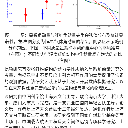
图二 上图：星系角动量与纤维角动量夹角余弦值分布及统计显
著性。左/右图分别为恒星/气体角动量的结果，阴影区表示随机
分布范围。下图：不同质量星系样本到纤维中心的平均距离
（左图）；不同动力学温度纤维结构中角动量反向趋势的对比
（右图）
此项研究首次将纤维结构的动力学性质纳入星系角动量研究的
考量，为揭示宇宙不同尺度上引力相互作用的本质提供了宝贵
的观测依据。该研究团队正基于此发现开展数值模拟研究，以
期在未来构建更完善的星系角动量构建与演化的物理模型。
该研究由中国科学院上海天文台主导，联合南京大学、浙江大
学、厦门大学共同完成，是一支完全由国内年轻团队主导，论
文第一作者是上海天文台硕士二年级汪昊达，通讯作者是上海
天文台王鹏青年研究员。该研究得到了国家自然科学基金委面
上项目、中国载人航天工程巡天空间望远镜专项科学研究、上