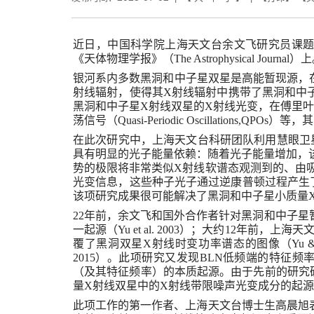
近日，中国科学院上海天文台余文飞研究员课题
《天体物理学报》（The Astrophysical Journal）
银河系内多数黑洞和中子星双星是高能暂现源，
射线辐射，使得其X射线辐射中携带了黑洞和中
黑洞和中子星X射线双星的X射线光变，在傅里叶功率谱上做区
荡信号（Quasi-Periodic Oscillati
在此次研究中，上海天文台科研团队利用慧眼卫星对
具有明显的光子能量依赖：随着光子能量增加，该平台
势的极限将非常类似X射线软谱态观测到的、由
光变信息，这些种子光子通过逆康普顿过程产生
该项研究成果很可能解决了黑洞和中子星小质量
22年前，余文飞和国外合作者针对黑洞和中子星
一起源（Yu et al. 2003）；大约12
覆了黑洞双星X射线时变功率谱态的图像（Yu & Z
2015）。此项研究又发现BLN低频端的特征
（及其特征频率）的本质起源。由于先前的研究确
量X射线双星中的X射线带限噪声光变成分的起
此项工作的第一作者、上海天文台博士生高晨旭表