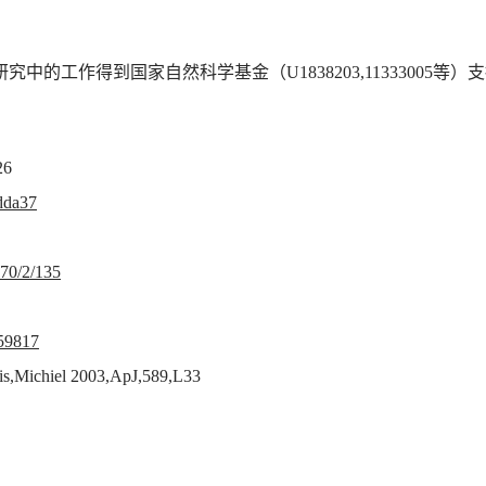
工作得到国家自然科学基金（U1838203,11333005等）
26
adda37
770/2/135
059817
is,Michiel 2003,ApJ,589,L33