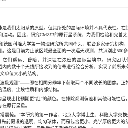
能是我们太阳系的原型。但其所处的星际环境并不具代表性。在
和湍动。因此，研究CMZ中的原行星系统，为我们检验和完善
和德国科隆大学第一物理研究所共同牵头，联合多家研究机构
。这是目前为止该区域最全面的一次巡天观测，共识别出500
。 它们遥远、昏暗，并深埋在浓密的星际尘埃中。研究团队
范围内的数十个天线所接收到的信号进行综合分析，实现了前所未
0天文单位大小的结构。
双波段观测”——即在相同分辨率下获取两个不同波长的图像。正
的温度、尘埃性质和内部结构。
结构呈现出比预期更“红”的颜色。在排除观测偏差和其他可能性
存在原行星盘。
们非常震惊。”本研究的第一作者、北京大学博士生、科隆大学交
不是先前假设的透明、均匀球体，而是包含更小、光学厚度更大的