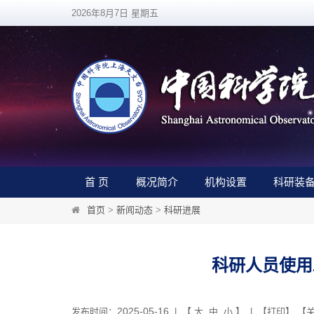
2026年8月7日 星期五
首 页
概况简介
机构设置
科研装
首页
>
新闻动态
>
科研进展
科研人员使用
2025-05-16
发布时间：
| 【
大
中
小
】 | 【
打印
】 【