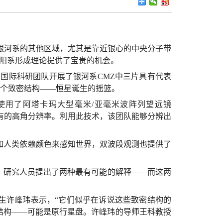
银河系的其他区域，尤其是靠近银心的中央分子带
太阳系形成理论提供了宝贵的机会。
，国际科研团队开展了银河系
CMZ中三片具有代表
多个致密结构——恒星诞生的摇篮。
使用了阿塔卡玛大型毫米/亚毫米波阵列望远镜
有的高角分辨率。利用此技术，该团队能够分辨出
如人类依赖颜色来感知世界，双波段观测也提供了
后，研究人员提出了两种最有可能的解释——而这两
换生许峰玮表示，“它们似乎在诉说这些致密结构的
结构——可能是原行星盘。许峰玮的导师王科教授