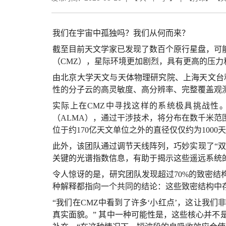
我们在宇宙中孤独吗？我们从何而来？
截至目前天文学家已发现了数百个原行星盘，可
（
CMZ），星际环境更加剧烈，具有更高的压力
由北京大学天文与天体物理研究院、上海天文台
性的分子云的高灵敏度、高分辨率、完整覆盖观测
实际上在
CMZ中寻找这样的系统极具挑战性
（ALMA），通过干涉技术，将分布在数千米
位于约170亿天文单位之外的直径仅仅约为100
此外，该团队通过调节天线阵列，巧妙实现了“
关键的光谱指数信息，有助于揭示这些遥远系统
令人惊讶的是，研究团队发现超过
70%的致密
种解释都指向一个共同的结论：这些致密结构中
“我们在CMZ中看到了许多‘小红点’，这让我
真实面貌。” 其中一种可能性是，这些核心并