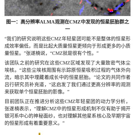
图一：高分辨率
ALMA
观测在
CMZ
中发现的恒星胚胎群之
一
“我们的研究说明这些CMZ年轻星团可能不是整体的恒星形
成效率偏低，而是比起大质量恒星更倾向于形成更多的小质
量恒星。”张遂楠说，“CMZ就是很有个性。”
该团队之前的研究在这些CMZ区域发现了大量致密气体尘
埃核。“这些尘埃核周围有示踪原恒星吸积过程的气体外向
流，暗示其中埋藏着成长中的恒星胚胎。”论文的共同作者
吕行研究员补充道，“这启发了我们通过更高分辨率的观测
来获取单个恒星胚胎的影像。”
目前团队正在推进分析这些CMZ年轻星团的动力学分析，
张遂楠表示，
“
理解CMZ
中的恒星形成机制不仅有助于揭开
银河系中心的神秘面纱，也对理解其他星系核心及早期
宇宙
的恒星形成有着重要意义。”