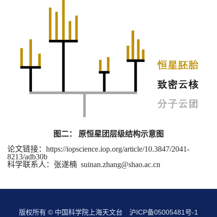
图二： 原恒星团层级结构示意图
论文链接：https://iopscience.iop.org/article/10.3847/2041
-
8213/adb30b
科学联系人：张遂楠 suinan.zhang@shao.ac.cn
版权所有 © 中国科学院上海天文台
沪ICP备05005481号-1