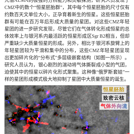
凭借ALMA的极强的分辨能力和灵敏探测，研究人员发现了
CMZ中的数个“恒星胚胎群”，其中每个恒星胚胎的尺寸仅有
约数百天文单位大小，正孕育着新生的恒星。这些恒星胚胎
群有可能在百万年后形成大质量的星团。对这些CMZ年轻
星团的进一步研究发现，尽管它们在气体转化形成恒星的总
体效率上与银河系内最活跃的恒星形成区Sgr B2相当，但却
严重缺少大质量恒星的形成。另外，相比于银河系旋臂上的
年轻星团较为平滑和集中的分布，这些CMZ年轻星团呈现
出更加碎片化的“分布式”多层级嵌套结构（如图一所示）。
研究人员认为，银心剧烈的湍动将气体撕裂成小型的气团，
迫使其中的恒星以碎片化形式聚集。这种像“俄罗斯套娃”一
样的星团形成模式极大地抑制了星团中大质量恒星的诞生。