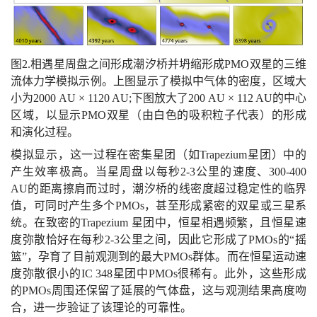
图2.相遇星周盘之间形成潮汐桥并坍缩形成PMO双星的三维
流体力学模拟示例。上图显示了模拟中气体的密度，区域大
小为2000 AU × 1120 AU;下图放大了200 AU × 112 AU的中心
区域，以显示PMO双星（由白色的吸积粒子代表）的形成
和演化过程。
模拟显示，这一过程在密集星团（如Trapezium星团）中的
产生效率极高。当星周盘以每秒2-3公里的速度、300-400
AU的距离擦肩而过时，潮汐桥的线密度超过稳定性的临界
值，可同时产生多个PMOs，甚至形成紧密的双星或三星系
统。在致密的Trapezium 星团中，恒星相遇频繁，且恒星速
度弥散恰好在每秒2-3公里之间，因此它形成了PMOs的“摇
篮”，孕育了目前观测到的最大PMOs群体。而在恒星运动速
度弥散很小的IC 348星团中PMOs很稀有。此外，这些形成
的PMOs周围还保留了延展的气体盘，这与观测结果高度吻
合，进一步验证了该理论的可靠性。