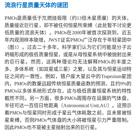
流浪行星质量天体的谜团
PMOs是质量低于氘燃烧极限（约13倍木星质量）的天体，
质量接近巨行星，却不被任何恒星所束缚（此处暂不讨论更
低质量的流浪天体）。PMOs在2000年被首次探测到，近五
年内观测样本陡增，JWST证实PMOs广泛存在于年轻星团中
（图1）。过去二十多年，科学家们认为它们可能是分子云
坍缩形成的极低质量恒星，或是从母恒星系统中被抛射出来
的巨行星。然而，这两种理论均无法解释PMOs的丰度之
多、多体系统（如双星或三星）之繁，以及其与恒星运动特
征之间的一致性。例如，猎户座大星云中的Trapezium星团
内，PMOs的数量远超传统恒星质量函数的预测，且约9%的
PMOs以多体系统形式存在，这与极低质量恒星系统的特性
截然不同。另一方面，很多PMOs周围存在延展的气体盘，
半径可达一百倍日地距离（Astronomical Unit,AU）。这预示
着PMOs与恒星同时形成于星云气体耗散之前，且未曾被恒
星束缚，否则PMOs气体盘的大小将被恒星引力严重限制。
因此PMOs也不是被主星抛射出来的巨行星。