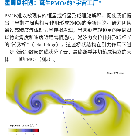
星周盘相遇：诞生
PMOs
的“宇宙工厂”
P
MOs难以被现有的恒星或行星形成理论解释，促使我们提
出了早期星周盘相互作用形成PMOs的全新理论。研究团队
通过高精度流体动力学模拟发现，当两颗年轻恒星的星周盘
以特定角度和速度近距离相遇时，潮汐力会拉伸并形成细长
的“潮汐桥”（tidal bridge）。这些桥状结构在引力作用下进
一步收缩为致密的线状分子云，最终断裂并坍缩成独立的天
体——即PMOs（图2）。