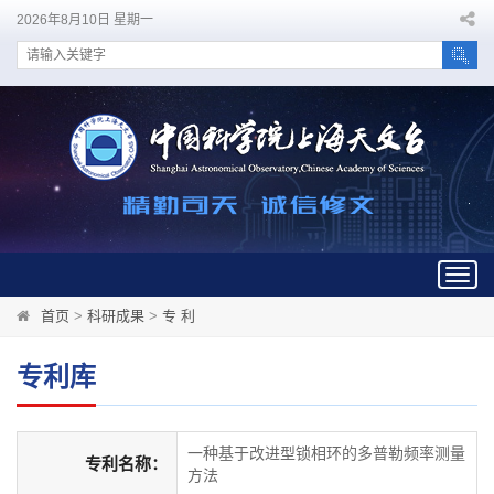
2026年8月10日 星期一
Togg
navig
首页
>
科研成果
>
专 利
专利库
一种基于改进型锁相环的多普勒频率测量
专利名称：
方法