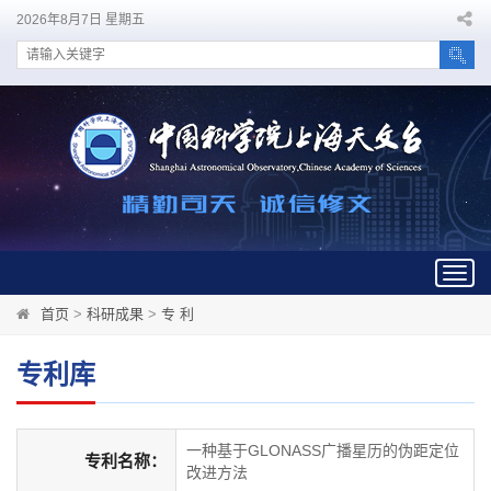
2026年8月7日 星期五
Togg
navig
首页
>
科研成果
>
专 利
专利库
一种基于GLONASS广播星历的伪距定位
专利名称：
改进方法