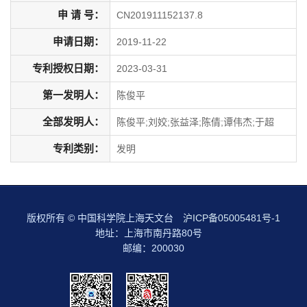
申 请 号：
CN201911152137.8
申请日期：
2019-11-22
专利授权日期：
2023-03-31
第一发明人：
陈俊平
全部发明人：
陈俊平;刘姣;张益泽;陈倩;谭伟杰;于超
专利类别：
发明
版权所有 © 中国科学院上海天文台
沪ICP备05005481号-1
地址：上海市南丹路80号
邮编：200030