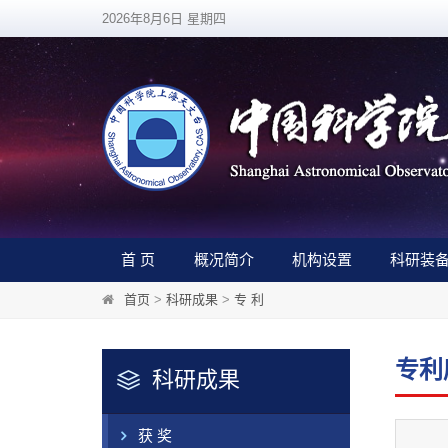
2026年8月6日 星期四
首 页
概况简介
机构设置
科研装
首页
>
科研成果
>
专 利
专利
科研成果
获 奖