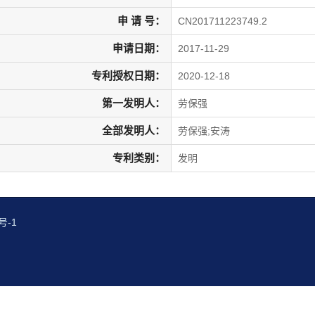
申 请 号：
CN201711223749.2
申请日期：
2017-11-29
专利授权日期：
2020-12-18
第一发明人：
劳保强
全部发明人：
劳保强;安涛
专利类别：
发明
号-1