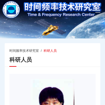
T
o
g
g
l
e
n
a
v
时间频率技术研究室
/
科研人员
i
科研人员
g
a
t
i
o
n