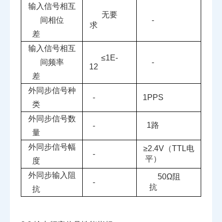
输入信号相互
无要
间相位
-
求
差
输入信号相互
≤
1E-
间频率
-
12
差
外同步信号种
-
1PPS
类
外同步信号数
1
路
-
量
外同步信号幅
≥
2.4V
（
TTL
电
-
平）
度
外同步输入阻
50
Ω阻
-
抗
抗