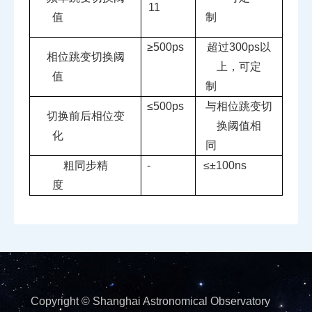
11
值
制
≥
500ps
超过
300ps
以
相位跳变切换阈
上，可定
值
制
≤
500ps
与相位跳变切
切换前后相位变
换阈值相
化
同
粗同步精
-
≤
±100ns
度
Copyright © Shanghai Astronomical Observatory