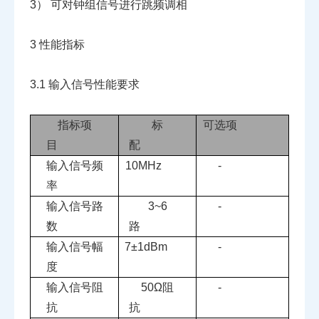
3）
可对钟组信号进行跳频调相
3
性能指标
3.1
输入信号性能要求
指标项
标
可选项
目
配
输入信号频
10MHz
-
率
输入信号路
3~6
-
数
路
输入信号幅
7
±
1dBm
-
度
输入信号阻
50
Ω阻
-
抗
抗