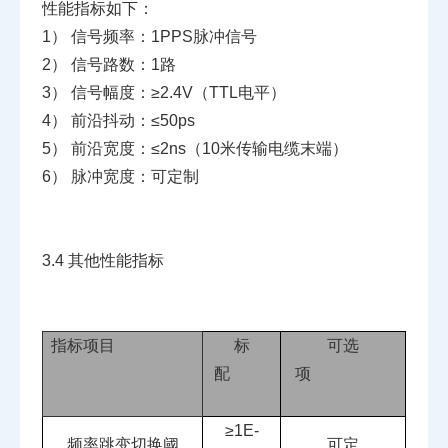
性能指标如下：
1）
信号频率：1PPS脉冲信号
2）
信号路数：1路
3）
信号幅度：≥2.4V（TTL电平）
4）
前沿抖动：≤50ps
5）
前沿宽度：≤2ns（10米传输电缆末端）
6）
脉冲宽度：可定制
3.4
其他性能指标
指标项目
标
可选
配
项
≥
1E-
频率跳变切换阈
可定