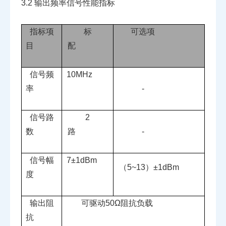
3.2
输出频率信号性能指标
指标项
标
可选项
目
配
信号频
10MHz
率
-
信号路
2
数
路
-
信号幅
7
±
1dBm
（
5~13
）±
1dBm
度
输出阻
可驱动
50
Ω阻抗负载
抗