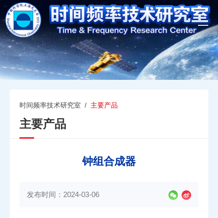
T
o
g
g
l
e
n
a
v
时间频率技术研究室
/
主要产品
i
主要产品
g
a
t
i
钟组合成器
o
n
发布时间：2024-03-06