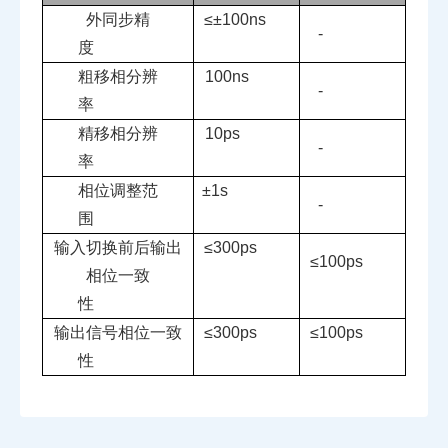
外同步精
≤±
100ns
-
度
粗移相分辨
100ns
-
率
精移相分辨
10ps
-
率
相位调整范
±
1s
-
围
输入切换前后输出
≤
300ps
≤
100ps
相位一致
性
输出信号相位一致
≤
300ps
≤
100ps
性