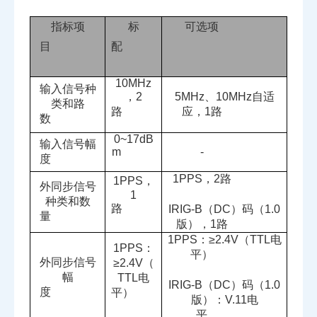
指标项
标
可选项
目
配
10MHz
输入信号种
，
2
5MHz
、
10MHz
自适
类和路
路
应，
1
路
数
0~17dB
输入信号幅
m
-
度
1PPS
，
2
路
1PPS
，
外同步信号
1
种类和数
路
IRIG-B
（
DC
）码（
1.0
量
版），
1
路
1PPS
：≥
2.4V
（
TTL
电
1PPS
：
平）
外同步信号
≥
2.4V
（
幅
TTL
电
IRIG-B
（
DC
）码（
1.0
度
平）
版）：
V.11
电
平