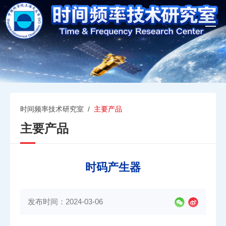
T
o
g
g
l
e
n
a
v
时间频率技术研究室
/
主要产品
i
主要产品
g
a
t
i
时码产生器
o
n
发布时间：2024-03-06