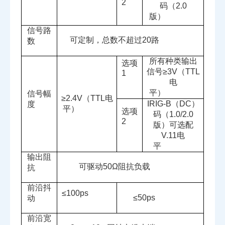
2
码（
2.0
版）
信号路
可定制，总数不超过
20
路
数
所有种类输出
选项
信号≥
3V
（
TTL
1
电
平）
信号幅
≥
2.4V
（
TTL
电
IRIG-B
（
DC
）
度
平）
选项
码（
1.0/2.0
2
版）可选配
V.11
电
平
输出阻
可驱动
50
Ω阻抗负载
抗
前沿抖
≤
100ps
≤
50ps
动
前沿宽