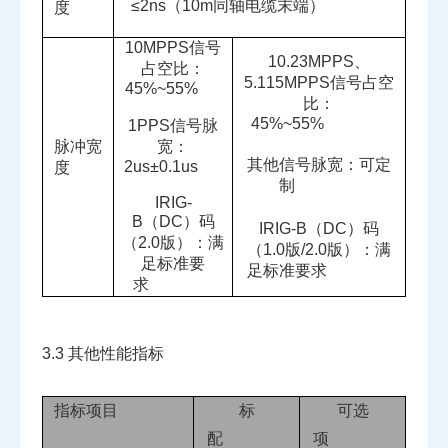
≤
2ns
（
10m
同轴电缆末端）
度
10MPPS
信号
10.23MPPS
、
占空比：
5.115MPPS
信号占空
45%~55%
比：
45%~55%
1PPS
信号脉
脉冲宽
宽：
其他信号脉宽：可定
2us
±
0.1us
度
制
IRIG-
B
（
DC
）码
IRIG-B
（
DC
）码
（
2.0
版）：满
（
1.0
版
/2.0
版）：满
足标准要
足标准要求
求
3.3
其他性能指标
指标项目
标
可选
配
项