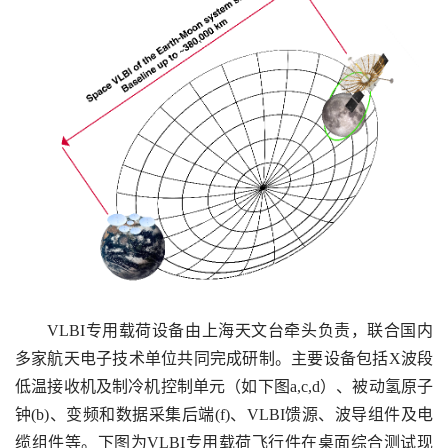
VLBI专用载荷设备由上海天文台牵头负责，联合国内
多家航天电子技术单位共同完成研制。主要设备包括X波段
低温接收机及制冷机控制单元（如下图a,c,d）、被动氢原子
钟(b)、变频和数据采集后端(f)、VLBI馈源、波导组件及电
缆组件等。下图为VLBI专用载荷飞行件在桌面综合测试现