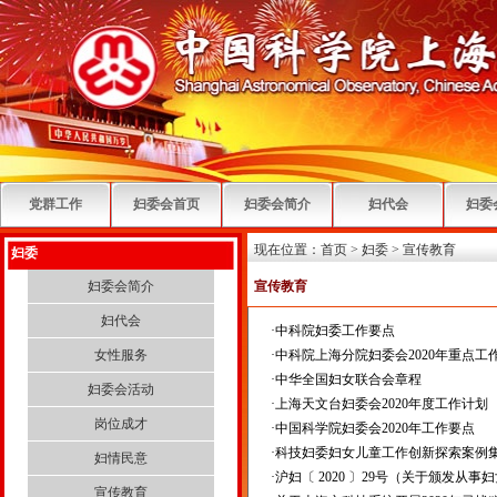
党群工作
妇委会首页
妇委会简介
妇代会
妇委
现在位置：
首页
>
妇委
>
宣传教育
妇委
妇委会简介
宣传教育
妇代会
·
中科院妇委工作要点
女性服务
·
中科院上海分院妇委会2020年重点工
·
中华全国妇女联合会章程
妇委会活动
·
上海天文台妇委会2020年度工作计划
岗位成才
·
中国科学院妇委会2020年工作要点
·
科技妇委妇女儿童工作创新探索案例集
妇情民意
·
沪妇〔 2020 〕29号（关于颁发从
宣传教育