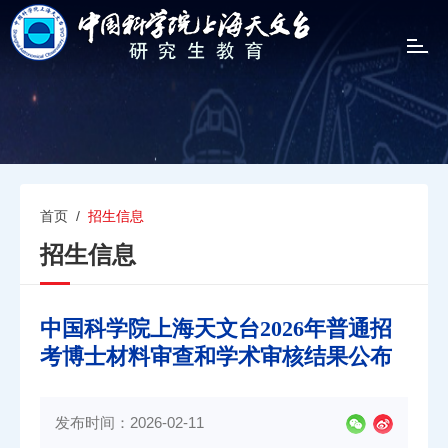
T
o
g
g
l
e
n
a
v
首页
/
招生信息
i
招生信息
g
a
t
i
中国科学院上海天文台2026年普通招
o
考博士材料审查和学术审核结果公布
n
发布时间：2026-02-11