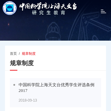
T
o
g
g
l
e
n
a
v
首页
/
规章制度
i
规章制度
g
a
t
i
中国科学院上海天文台优秀学生评选条例
o
n
2017
2018-09-13