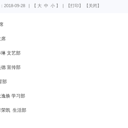
018-09-28
| 【
大
中
小
】 | 【
打印
】 【
关闭
】
席
主席
琳 文艺部
德 宣传部
育部
逸焕 学习部
李荣凯 生活部