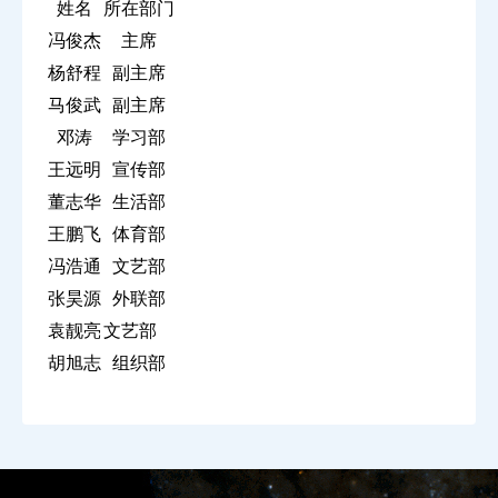
姓名
所在部门
冯俊杰
主席
杨舒程
副主席
马俊武
副主席
邓涛
学习部
王远明
宣传部
董志华
生活部
王鹏飞
体育部
冯浩通
文艺部
张昊源
外联部
袁靓亮
文艺部
胡旭志
组织部