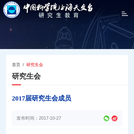
T
o
g
g
l
e
n
a
v
首页
/
研究生会
i
研究生会
g
a
t
i
2017届研究生会成员
o
n
发布时间：2017-10-27