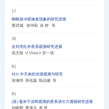
17
蜘蛛脉冲星掩食现象的研究进展
黄武城 张仲莉 余 婷 等
35
近邻亮红外星系观测研究进展
高天牧 U Vivia n 宋一清
61
M31 中天体的光谱观测与研究
张湘玮 孙佳蕊 陈品健 等
81
(亚) 毫米干涉阵观测的星系强引力透镜研究进展
刘晓辉 曹潇月 李 然