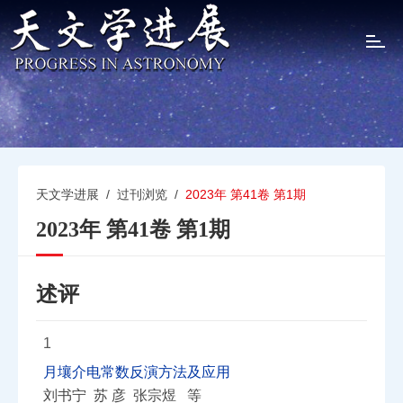
T
o
g
g
l
e
n
a
v
天文学进展
/
过刊浏览
/
2023年 第41卷 第1期
i
2023年 第41卷 第1期
g
a
t
i
述评
o
n
1
月壤介电常数反演方法及应用
刘书宁 苏 彦 张宗煜 等