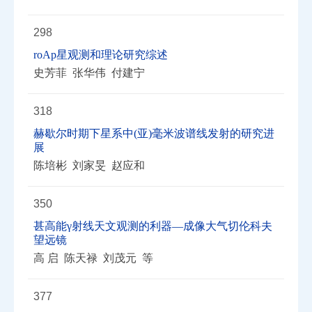
298
roAp星观测和理论研究综述
史芳菲 张华伟 付建宁
318
赫歇尔时期下星系中(亚)毫米波谱线发射的研究进
展
陈培彬 刘家旻 赵应和
350
甚高能γ射线天文观测的利器—成像大气切伦科夫
望远镜
高 启 陈天禄 刘茂元 等
377