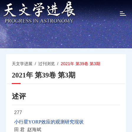
T
o
g
g
l
e
n
a
v
天文学进展
/
过刊浏览
/
2021年 第39卷 第3期
i
2021年 第39卷 第3期
g
a
t
i
述评
o
n
277
小行星YORP效应的观测研究现状
田 君 赵海斌