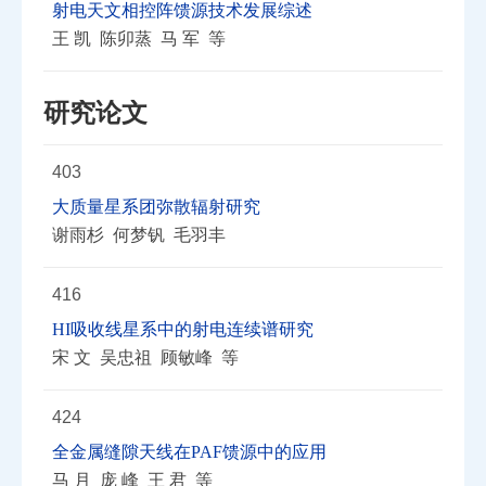
射电天文相控阵馈源技术发展综述
王 凯 陈卯蒸 马 军 等
研究论文
403
大质量星系团弥散辐射研究
谢雨杉 何梦钒 毛羽丰
416
HI吸收线星系中的射电连续谱研究
宋 文 吴忠祖 顾敏峰 等
424
全金属缝隙天线在PAF馈源中的应用
马 月 庞 峰 王 君 等