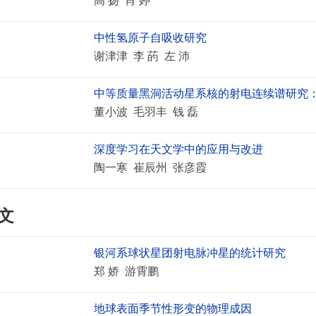
高 扬 肖 婷
中性氢原子自吸收研究
谢津津 李 菂 左 沛
中等质量黑洞活动星系核的射电连续谱研究
董小波 毛羽丰 钱 磊
深度学习在天文学中的应用与改进
陶一寒 崔辰州 张彦霞
文
银河系球状星团射电脉冲星的统计研究
郑 娇 游霄鹏
地球表面季节性形变的物理成因