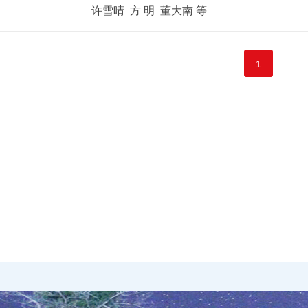
许雪晴 方 明 董大南 等
1