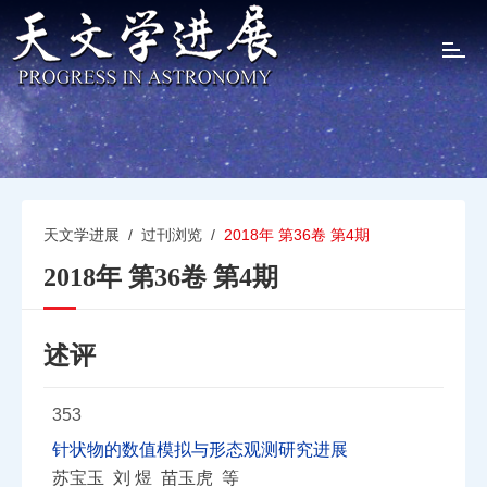
T
o
g
g
l
e
n
a
v
天文学进展
/
过刊浏览
/
2018年 第36卷 第4期
i
2018年 第36卷 第4期
g
a
t
i
述评
o
n
353
针状物的数值模拟与形态观测研究进展
苏宝玉 刘 煜 苗玉虎 等