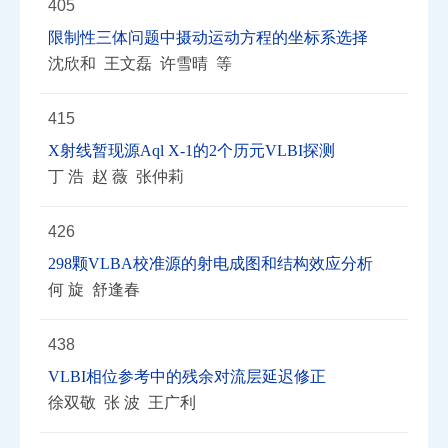
405
限制性三体问题中摄动运动方程的坐标系选择
沈欣和 王文磊 许雪晴 等
415
X射线暂现源Aql X-1的2个历元VLBI探测
丁 浩 赵 薇 张仲莉
426
298颗VLBA校准源的射电成图和结构效应分析
何 旋 舒逢春
438
VLBI相位参考中的残余对流层延迟修正
徐双敬 张 波 王广利