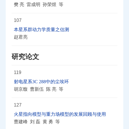
樊 亮 雷成明 孙荣煜 等
107
本星系群动力学质量之估测
赵君亮
研究论文
119
射电星系3C 288中的尘埃环
胡京馥 曹新伍 陈 亮 等
127
火星指向模型与重力场模型的发展回顾与使用
曹建峰 刘 磊 黄 勇 等