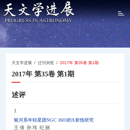
T
o
g
g
l
e
n
a
v
天文学进展
/
过刊浏览
/
2017年 第35卷 第1期
i
2017年 第35卷 第1期
g
a
t
i
述评
o
n
1
银河系年轻星团NGC 3603的X射线研究
王 倩 孙 玮 纪 丽