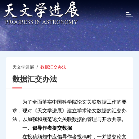
T
o
g
g
l
e
n
a
v
天文学进展
/
数据汇交办法
i
数据汇交办法
g
a
t
i
为了全面落实中国科学院论文关联数据工作的要
o
求，现对《天文学进展》建立学术论文数据的汇交办
n
法，以加强和规范论文关联数据的管理与开放共享。
一、倡导作者提交数据
在投稿须知中应倡导作者投稿时，一并提交论文