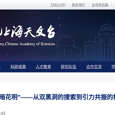
ENGLISH
联系我们
台领导信箱
备
科研成果
人才教育
研究队伍
合作交流
柳暗花明”——从双黑洞的搜索到引力共振的
关闭
】