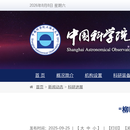
2026年8月8日 星期六
首 页
概况简介
机构设置
科研装
首页
>
新闻动态
>
科研进展
“
2025-09-25
发布时间：
| 【
大
中
小
】 | 【
打印
】 【