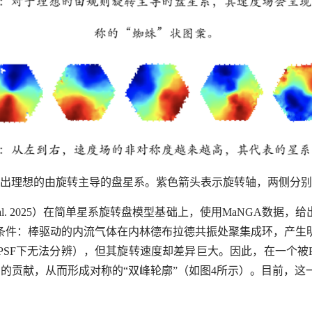
22年给出理想的由旋转主导的盘星系。紫色箭头表示旋转轴，两侧分
et al. 2025）在简单星系旋转盘模型基础上，使用MaNGA
条件：棒驱动的内流气体在内林德布拉德共振处聚集成环，产生
SF下无法分辨），但其旋转速度却差异巨大。因此，在一个被P
 的贡献，从而形成对称的“双峰轮廓”（如图4所示）。目前，