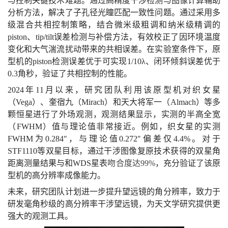
与控制关键技术难题。通过高精度干涉检测与图像计算辅助
分析方法，解决了子孔径光瞳匹配一致性问题。通过采用多
级混合共相控制策略，结合微米级粗调和纳米级精调的
piston、tip/tilt误差检测与补偿方法，有效校正了因环境温度
变化和大气湍流扰动带来的共相误差。在实验室条件下，原
型机的piston检测误差优于可实现1/10λ、闭环倾斜误差优于
0.3角秒，验证了共相控制的性能。
2024年11月以来，研究团队利用该原型机对织女星
（Vega）、奎宿九（Mirach）和天大将军一（Almach）等多
颗恒星进行了外场观测，观测结果显示，实测的半高全宽
（FWHM）值与理论值非常接近。例如，织女星的实测
FWHM为0.284″，与理论值0.272″偏差仅4.4%。对于
STF1110等双星目标，通过干涉图像复原技术获得的双星角
距离测量结果与和WDS星表
吻合度达99%
，充分验证了该原
型机的高分辨率成像能力。
未来，研究团队计划进一步提升望远镜的角分辨率，致力于
研发毫角秒级的高分辨率干涉望远镜，为天文学研究提供更
强大的观测工具。