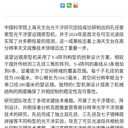
中国科学院上海天文台
光干涉研究团组
成功研制出四孔径斐
索型光干涉望远镜原型机，并于2024年底首次在可见光波段
实现了对多颗恒星的观测，这一成果标志着上海天文台在高
分辨率天文成像技术领域迈出了重要一步。
该望远镜原型机采用了Y-4阵列构型的创新设计方案，相较
于国外传统的三孔径三角形阵列，Y-4阵列的基线从3条增加
到6条，显著提升了空间频域的覆盖范围。每个子孔径的直
径为100毫米，中心臂长为164.5毫米，其空间分辨率相当于
单口径280毫米的望远镜。独特的C型机架设计提高了机械
结构的刚度确保了共相控制的稳定性及可靠性。
研究团队攻克了多项关键技术难题。开展了光干涉理论、阵
列设计、共相误差分析及图像复原等高分辨率光学干涉测量
技术的研究，先后完成了独立双孔径、三孔径及七子镜稀疏
拼接等不同构型的光干涉实验，攻克了可见光波段共相检测