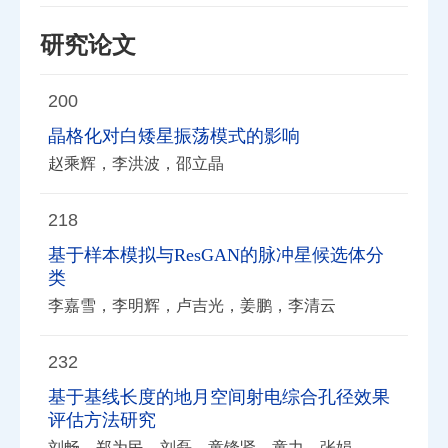
研究论文
200
晶格化对白矮星振荡模式的影响
赵乘辉，李洪波，邵立晶
218
基于样本模拟与ResGAN的脉冲星候选体分
类
李嘉雪，李明辉，卢吉光，姜鹏，李清云
232
基于基线长度的地月空间射电综合孔径效果
评估方法研究
刘畅，郑为民，刘磊，童锋贤，童力，张娟