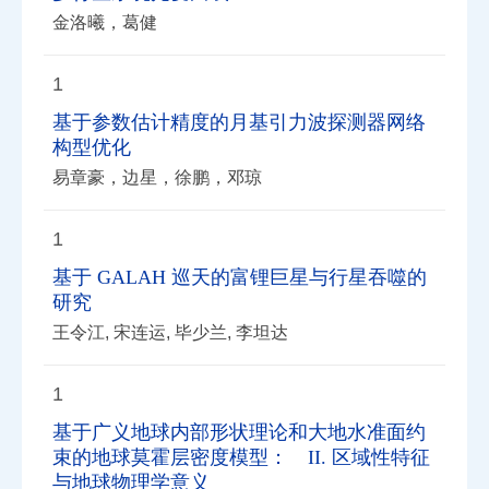
金洛曦，葛健
1
基于参数估计精度的月基引力波探测器网络
构型优化
易章豪，边星，徐鹏，邓琼
1
基于 GALAH 巡天的富锂巨星与行星吞噬的
研究
王令江, 宋连运, 毕少兰, 李坦达
1
基于广义地球内部形状理论和大地水准面约
束的地球莫霍层密度模型： II. 区域性特征
与地球物理学意义