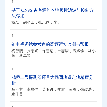
1
基于 GNSS 参考源的本地频标滤波与控制方
法综述
穆磊，胡小工，张忠萍，李进
1
射电望远镜参考点的高频运动监测与预报
梅智鹏，张志斌，许雪晴，王志康，袁淑珍，马小
辉，马卓希
1
鹊桥二号探测器环月大椭圆轨道定轨精度分
析
马云龙，李培佳，黄逸丹，樊敏，黄勇，张政浩，
袁佳晨