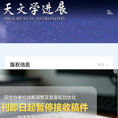
T
o
g
g
l
e
n
a
v
i
版权信息
更多 +
g
a
t
主办单位：
i
o
中国科学院上海天文台、
n
中国天文学会
协办单位：