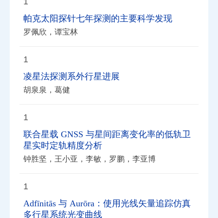
1
帕克太阳探针七年探测的主要科学发现
罗佩欣，谭宝林
1
凌星法探测系外行星进展
胡泉泉，葛健
1
联合星载 GNSS 与星间距离变化率的低轨卫
星实时定轨精度分析
钟胜坚，王小亚，李敏，罗鹏，李亚博
1
Adfīnitās 与 Aurōra：使用光线矢量追踪仿真
多行星系统光变曲线