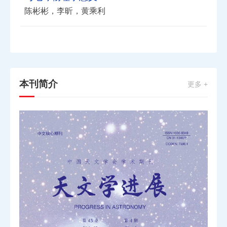
陈彬彬，李昕，黄乘利
本刊简介
更多 +