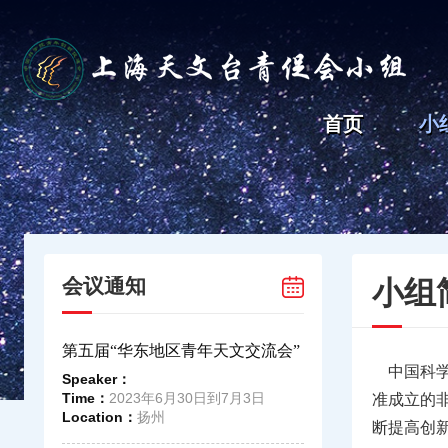
首页
小
会议通知
小组
第五届“华东地区青年天文交流会”
中国科
Speaker：
Time：
2023年6月30日到7月3日
准成立的
Location：
扬州
断提高创