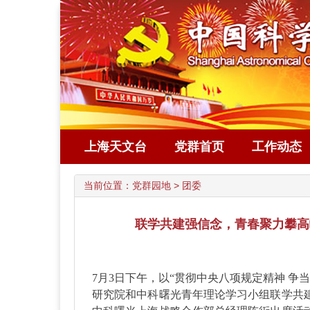
上海天文台
党群首页
工作动态
当前位置：
党群园地
>
团委
联学共建强信念，青春聚力攀高
7
月3日下午，以“贯彻中央八项规定精神 争
研究院和中科曙光青年理论学习小组联学共