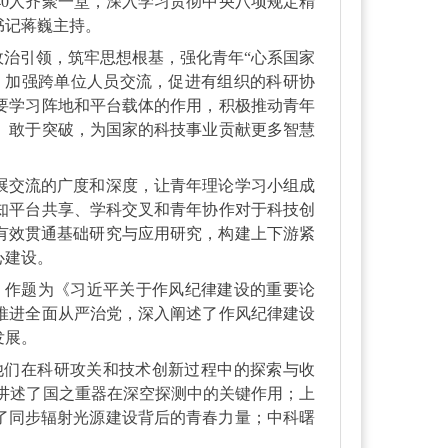
0
人齐聚一堂，深入学习贯彻中央八项规定精
书记蒋巍主持。
政治引领，筑牢思想根基，强化青年“心系国家
点，加强跨单位人员交流，促进有组织的科研协
要学习阵地和平台载体的作用，积极推动青年
、敢于突破，为国家的科技事业贡献更多智慧
展交流的广度和深度，让青年理论学习小组成
知平台共享、学科交叉和青年协作对于科技创
有效贯通基础研究与应用研究，构建上下游紧
心建设。
，作题为《习近平关于作风纪律建设的重要论
推进全面从严治党，深入阐述了作风纪律建设
发展。
他们在科研攻关和技术创新过程中的探索与收
，讲述了国之重器在深空探测中的关键作用；上
了同步辐射光源建设背后的青春力量；中科曙