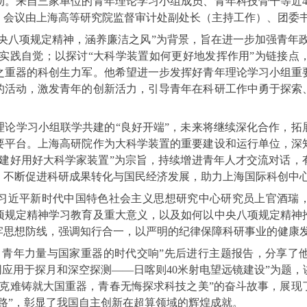
动。来自三家单位的青年理论学习小组成员、青年科技骨干等近4
。会议由上海高等研究院监督审计处副处长（主持工作）、团委
央八项规定精神，涵养廉洁之风”为背景，旨在进一步加强青年
当与实践自觉；以探讨“大科学装置如何更好地发挥作用”为链接
之重器的科创生力军。他希望进一步发挥好青年理论学习小组重
的活动，激发青年的创新活力，引导青年在科研工作中勇于探索
理论学习小组联学共建的“良好开端”，未来将继续深化合作，拓
要平台。上海高研院作为大科学装置的重要建设和运行单位，深
“建好用好大科学家装置”为宗旨，持续增进青年人才交流对话，
，不断促进科研成果转化与国民经济发展，助力上海国际科创中
习近平新时代中国特色社会主义思想研究中心研究员上官酒瑞
项规定精神学习教育及重大意义，以及如何以中央八项规定精神
牢思想防线，强调知行合一，以严明的纪律保障科研事业的健康
：青年力量与国家重器的时代交响”先后进行主题报告，分享了
I网应用于探月和深空探测——日喀则40米射电望远镜建设”为题
坚克难铸就大国重器，青春无悔探求科技之美”的奋斗故事，展现
之路”，彰显了我国自主创新在超算领域的辉煌成就。