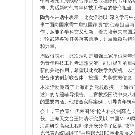
中科曙光上海战略合作部总经理陈
衎出席活
神，共话新时代青年科技工作者的使命担当
陶隽在讲话中表示，此次活动以“深入学习中
事”“面向国家需”“肩扛国家责”的使命担
作，赋能多学科交叉创新，着力培养矢志国
理论武装各项任务落实落地，开展新颖独特
和力量。
周四根表示，此次活动是加强三家单位青年
为青年科技工作者思想交流、能力提升的重
新的关键作用，希望以此次联学为契机，以
密合作的创新联合体，挖掘、共享数据信息
本次活动邀请了上海市委党校教授、上海市
述》的专题辅导报告。上官教授围绕中央八
的重要内涵。他结合实际案例，引导青年筑
会上，三位青年代表围绕“抢占科技制高点
获。上海天文台王锦清研究员以“中国
VLB
海高研院高级工程师张开庆分享了团队“攻
光代表系统回顾了“中科曙光HPC事业发展